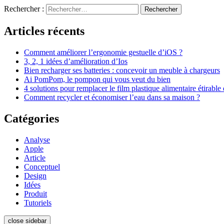
Rechercher :
Articles récents
Comment améliorer l’ergonomie gestuelle d’iOS ?
3, 2, 1 idées d’amélioration d’Ios
Bien recharger ses batteries : concevoir un meuble à chargeurs
Ai PomPom, le pompon qui vous veut du bien
4 solutions pour remplacer le film plastique alimentaire étirable
Comment recycler et économiser l’eau dans sa maison ?
Catégories
Analyse
Apple
Article
Conceptuel
Design
Idées
Produit
Tutoriels
close sidebar