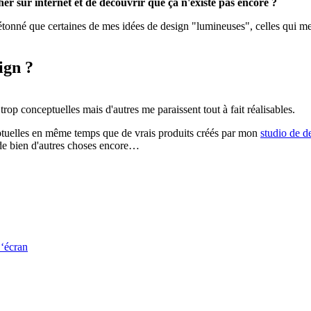
her sur internet et de découvrir que ça n'existe pas encore ?
 étonné que certaines de mes idées de design "lumineuses", celles qui me
ign ?
op conceptuelles mais d'autres me paraissent tout à fait réalisables.
nceptuelles en même temps que de vrais produits créés par mon
studio de d
de bien d'autres choses encore…