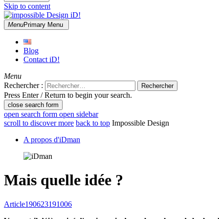
Skip to content
Menu
Primary Menu
impossible Design iD!
Des idées autour du design, de l'ergonomie et des interfaces homme 
Blog
Contact iD!
Menu
Rechercher :
Press Enter / Return to begin your search.
close search form
open search form
open sidebar
scroll to discover more
back to top
Impossible Design
A propos d'iDman
Mais quelle idée ?
Article
190623
191006