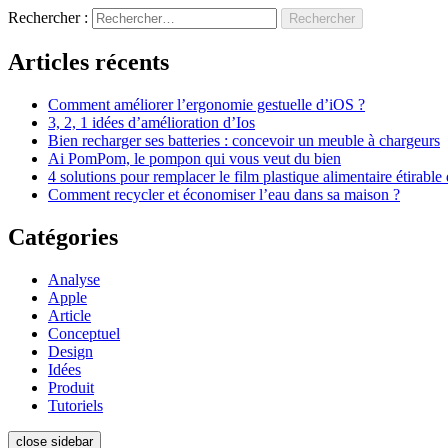
Rechercher :
Articles récents
Comment améliorer l’ergonomie gestuelle d’iOS ?
3, 2, 1 idées d’amélioration d’Ios
Bien recharger ses batteries : concevoir un meuble à chargeurs
Ai PomPom, le pompon qui vous veut du bien
4 solutions pour remplacer le film plastique alimentaire étirable
Comment recycler et économiser l’eau dans sa maison ?
Catégories
Analyse
Apple
Article
Conceptuel
Design
Idées
Produit
Tutoriels
close sidebar