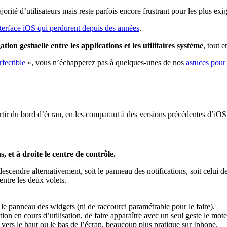
rité d’utilisateurs mais reste parfois encore frustrant pour les plus exi
nterface iOS qui perdurent depuis des années
.
ation gestuelle entre les applications et les utilitaires système
, tout 
rfectible
», vous n’échapperez pas à quelques-unes de nos
astuces pour
artir du bord d’écran, en les comparant à des versions précédentes d’iO
 et à droite le centre de contrôle.
descendre alternativement, soit le panneau des notifications, soit celui 
entre les deux volets.
te le panneau des widgets (ni de raccourci paramétrable pour le faire).
ion en cours d’utilisation, de faire apparaître avec un seul geste le mot
e vers le haut ou le bas de l’écran, beaucoup plus pratique sur Iphone.