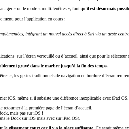
manager » ou le mode « multi-fenêtres », font qu’
il est désormais possi
de menu pour l’application en cours :
implémentées, intégrant un nouvel accès direct à Siri via un geste centra
ications, sur l’écran verrouillé ou d’accueil, ainsi que pour le sélecteur 
ablement gravé dans le marbre jusqu’à la fin des temps.
tres », les gestes traditionnels de navigation en bordure d’écran rentre
remier iOS, même si il subsiste une différence inexplicable avec iPad OS
de retourner à la première page de l’écran d’accueil.
dock, mais pas sur iOS !
 (sans le Dock sur iOS mais avec sur iPad OS).
 le glissement court car il y a la place suffisante
. Ce serait même ex