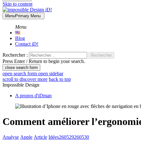
Skip to content
Menu
Primary Menu
impossible Design iD!
Des idées autour du design, de l'ergonomie et des interfaces homme 
Menu
Blog
Contact iD!
Rechercher :
Press Enter / Return to begin your search.
close search form
open search form
open sidebar
scroll to discover more
back to top
Impossible Design
A propos d'iDman
Comment améliorer l’ergonomie 
Analyse
Apple
Article
Idées
260529
260530