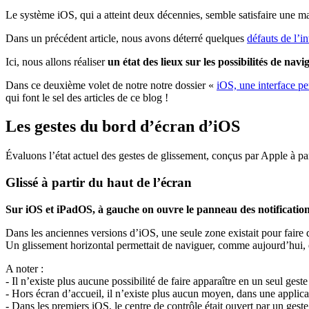
Le système iOS, qui a atteint deux décennies, semble satisfaire une majo
Dans un précédent article, nous avons déterré quelques
défauts de l’i
Ici, nous allons réaliser
un état des lieux sur les possibilités de navig
Dans ce deuxième volet de notre notre dossier «
iOS, une interface pe
qui font le sel des articles de ce blog !
Les gestes du bord d’écran d’iOS
Évaluons l’état actuel des gestes de glissement, conçus par Apple à p
Glissé à partir du haut de l’écran
Sur iOS et iPadOS, à gauche on ouvre le panneau des notifications,
Dans les anciennes versions d’iOS, une seule zone existait pour faire 
Un glissement horizontal permettait de naviguer, comme aujourd’hui, 
A noter :
- Il n’existe plus aucune possibilité de faire apparaître en un seul ges
- Hors écran d’accueil, il n’existe plus aucun moyen, dans une applicat
- Dans les premiers iOS, le centre de contrôle était ouvert par un gest