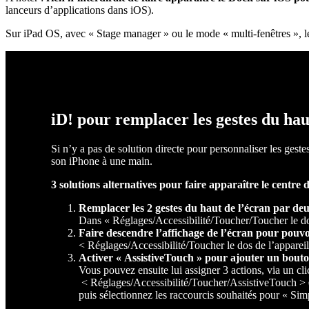
lanceurs d’applications dans iOS).
Sur iPad OS, avec « Stage manager » ou le mode « multi-fenêtres », les 
iD! pour remplacer les gestes du ha
Si n’y a pas de solution directe pour personnaliser les geste
son iPhone à une main.
3 solutions alternatives pour faire apparaître le centre 
Remplacer les 2 gestes du haut de l’écran par deux
Dans « Réglages/Accessibilité/Toucher/Toucher le dos 
Faire descendre l’affichage de l’écran pour pouvoir
< Réglages/Accessibilité/Toucher le dos de l’appare
Activer « AssistiveTouch » pour ajouter un bouto
Vous pouvez ensuite lui assigner 3 actions, via un clic
< Réglages/Accessibilité/Toucher/AssistiveTouch 
puis sélectionnez les raccourcis souhaités pour « Sim