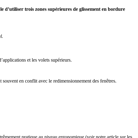
ble d’utiliser trois zones supérieures de glissement en bordure
l.
d’applications et les volets supérieurs.
nt souvent en conflit avec le redimensionnement des fenêtres.
.
trêmement pratique au niveau ergonomique (voir notre article sur les